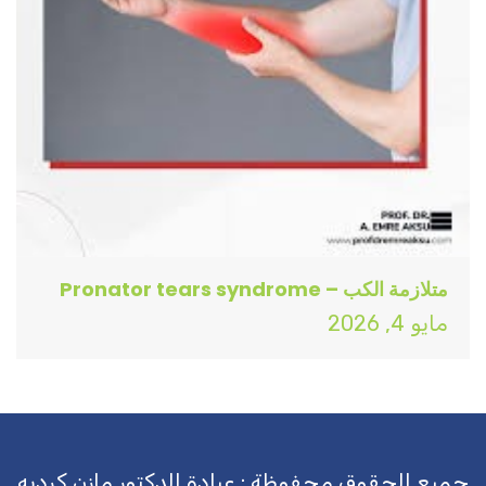
متلازمة الكب – Pronator tears syndrome
مايو 4, 2026
جميع الحقوق محفوظة : عيادة الدكتور مازن كرديه