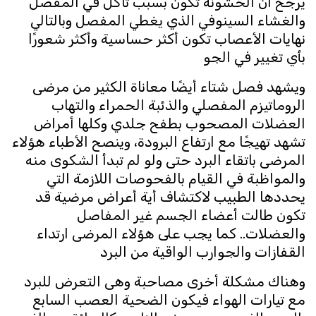
يرجح أن الخشونة تكون بسبب تآكل في المفصل
والغشاء السينوفي الذي يغطي المفصل وبالتالي
نهايات الأعصاب تكون أكثر حساسية وأكثر شعورًا
بأي تغيير في الجو
ويشهد فصل شتاء أيضًا معاناة الكثير من مرضى
الروماتيزم المفصلي والذئبة الحمراء والتهاب
العضلات المصحوب بطفح جلدي وكلها أمراض
تشهد تهيجًا مع ارتفاع البرودة، وينصح الأطباء هؤلاء
المرضى باتقاء البرد حتى ولو لم تبدأ الشكوى منه
والمواظبة في القيام بالفحوصات اللازمة التي
يحددها الطبيب لاكتشاف أية أعراض مرضية قد
تكون طالت أعضاء الجسم غير المفاصل
والعضلات.. كما يجب على هؤلاء المرضى ارتداء
القفازات والجوارب الواقية من البرد
وهناك مشكلة أخرى مصاحبة وهى التعرض للبرد
مع تيارات الهواء فيكون الضحية العصب السابع