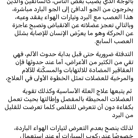
بالوجه الذي يصيب بعض الناس، كالسائقين والذين
يخرجون من الجو الدافئ إلى الجو البارد مباشرة،
هذا العصب مع البرد وتيارات الهواء يفقد وعيه،
وبالتالي تعجز عضلاته عن الانقباض وتصبح عاجزة
عن الحركة وهو ما يعرّض الإنسان للإصابة بشلل
العصب السابع.
التدفئة ضرورية حتى قبل بداية حدوث الألم، فهي
تقي من الكثير من الأعراض، أما عند حدوثها فإن
العقاقير المضادة للالتهابات والمسكّنة للآلام
والمرخية للعضلات تمثل الخطوة الأولى في العلاج،
ثم يتبعها علاج العلة الأساسية وكذلك تقوية
العضلات المحيطة بالمفصل وإطالتها بحيث تعمل
بكفاءة دون أن تتعرض للتقلص كلما تعرضت للقليل
من البرد
لذلك ينصح بعدم التعرض لتيارات الهواء الباردة،
خصوصًا عند ركوب السيارات أو عند استعمال