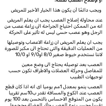
ويجب دائمًا أن يكون هذا الخيار الأخير للمريض
عند محاولة إصلاح العصب يجب ان يعلم المريض
انه من الممكن احتياج الجراحة الى زراعة عصب من
الرجل وهو عصب حسى ليس له تأثير على الحركة
يجب ان يعلم المريض ان زراعة الاعصاب وتوصيلها
من العمليات الدقيقة والتى تحتاج الى مكبر للصورة
لاننا نستخدم خيوط صغير 8/0 او9/0 او 10/0
العصب بعد توصيله يحتاج الى وضع معين
للمفاصل وحركة العضلات والاطراف تكون حسب
توجيهات الطبيب
العصب ينمو بمعدل 1مم يوميا اى انه اذا كان قطع
العصب عند الكوع والمسافة تقدر ب10سم تقريبا
يكون من المتوقع الاحساس بالتحسن بعد 100 يوم
تقريبا وحسب نوع العصب وتأثر العضلة وحجمها