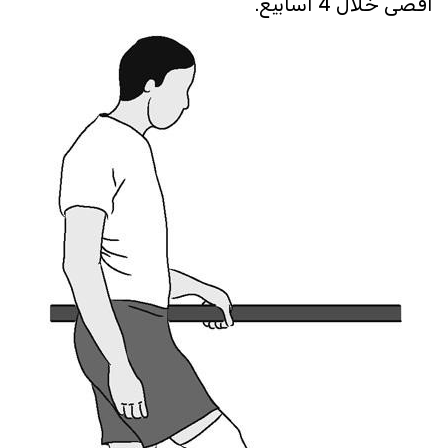
أقصى خلال 4 أسابيع.