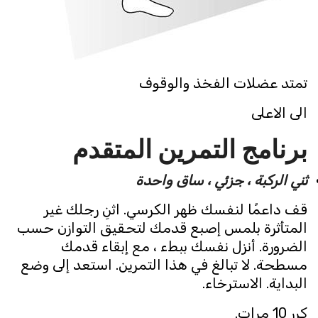
تمتد عضلات الفخذ والوقوف
الى الاعلى
برنامج التمرين المتقدم
ثني الركبة ، جزئي ، ساق واحدة
قف داعمًا لنفسك ظهر الكرسي. اثنِ رجلك غير
المتأثرة بلمس إصبع قدمك لتحقيق التوازن حسب
الضرورة. أنزل نفسك ببطء ، مع إبقاء قدمك
مسطحة. لا تبالغ في هذا التمرين. استعد إلى وضع
البداية. الاسترخاء.
كرر 10 مرات.