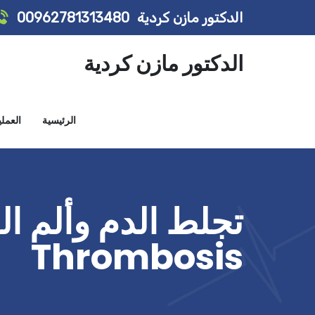
الدكتور مازن كردية
00962781313480
الدكتور مازن كردية
الرئيسية
العمل
Thrombosis