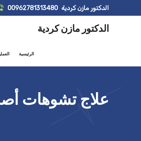
الدكتور مازن كردية
00962781313480
الدكتور مازن كردية
الرئيسية
العمل
علاج تشوهات أصاب