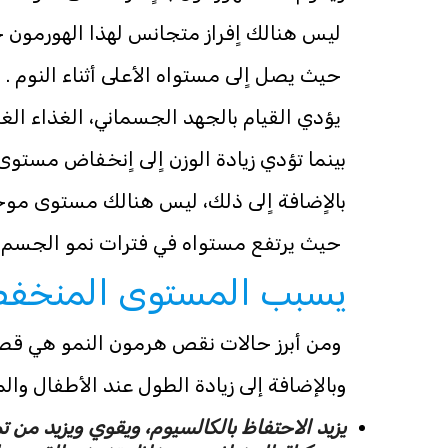
ليس هنالك اٍفراز متجانس لهذا الهورمون خ
حيث يصل اٍلى مستواه الأعلى أثناء النوم .
يؤدي القيام بالجهد الجسماني، الغذاء الغني
بينما تؤدي زيادة الوزن اٍلى اٍنخفاض مستوى
بالاٍضافة اٍلى ذلك، ليس هنالك مستوى موح
حيث يرتفع مستواه في فترات نمو الجسم 
يسبب المستوى المنخفض ل
ومن أبرز حالات نقص هرمون النمو هي قصر 
وبالإضافة إلى زيادة الطول عند الأطفال وا
يزيد الاحتفاظ بالكالسيوم، ويقوي ويزيد من 