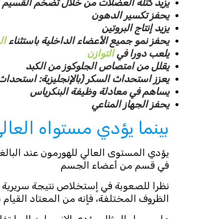
يزيد كتلة العضلات من خلال تضخم القسيم الع
يحفز تكسير الدهون
يزيد إنتاج البروتين
يحفز نمو جميع الأعضاء الداخلية باستثناء
ال
يلعب دورا في
التوازن
يقلل من امتصاص الجلوكوز من الكبد
يعزز استحداث السكر (بالإنجليزية: استحداث 
يساهم في معادلة وظيفة البنكرياس
يحفز الجهاز المناعي
بينما يؤدي مستواه العالي
في قسم من أعضاء الجسم
نظرا للصعوبة في اٍستخلاص نتيجة سريرية 
الظروف المختلفة، فاٍنه من المعتاد القيام ب
على سبيل المثال، يؤدي الاٍنسولين اٍلى اٍر