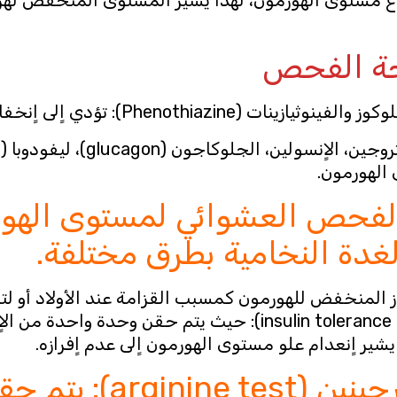
تيجة الفحص
الفحص العشوائي لمستوى الهو
الغدة النخامية بطرق مختلفة.
ز المنخفض للهورمون كمسبب القزامة عند الأولاد أو
النخامية هو فحص تحمل الاٍنسولين (insulin tolerance test):
فحص آخر هو فحص الأرج