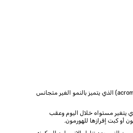
يؤدي المستوى العالي للهورمون عند البالغين اٍلى الاٍصابة بمرض العرطلة (ضخامة النهايات-acromegaly) الذي يتميز بالنمو الغير متجانس
ي يتغير مستواه خلال اليوم وعقب
ن أو كبت اٍفرازها للهورمون.
ن النمو بعد تناول الاٍنسولين اٍلى كونه