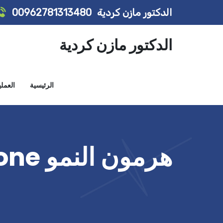
الدكتور مازن كردية
00962781313480
الدكتور مازن كردية
الرئيسية
العمل
هرمون النمو Growth Hormone