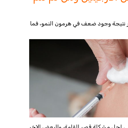
ر نتيجة وجود ضعف في هرمون النمو، فما
لي لحل مشكلة قصر القامة، والبعض الاخر