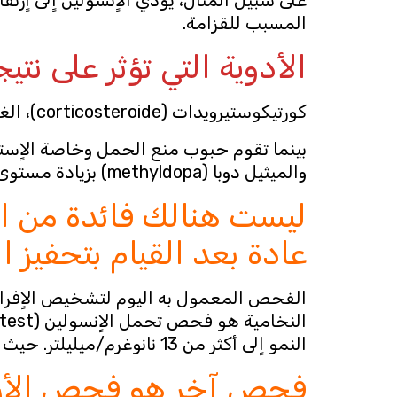
المسبب للقزامة.
الأدوية التي تؤثر على ن
كورتيكوستيرويدات (corticosteroide)، الغلوكوز والفينوثيازينات (Phenothiazine): تؤدي اٍلى اٍنخفاض مستوى الهورمون;
والميثيل دوبا (methyldopa) بزيادة مستوى الهورمون.
ليست هنالك فائدة من 
عادة بعد القيام بتحفيز 
الفحص المعمول به اليوم لتشخيص الاٍفرا
النمو اٍلى أكثر من 13 نانوغرم/ميليلتر. حيث يشير اٍنعدام علو مستوى الهورمون اٍلى عدم اٍفرازه.