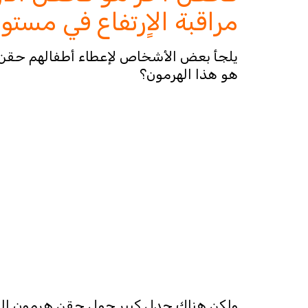
مراقبة الاٍرتفاع في مست
يلجأ بعض الأشخاص لإعطاء أطفالهم حقن ه
هو هذا الهرمون؟
ولكن هناك جدل كبير حول حقن هرمون النمو