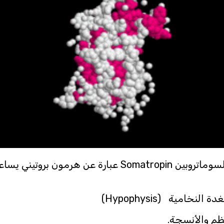
هرمون النمو المعروف طبياً بإسم هرمون السوماتروبين pin
خامية (Hypophysis)
ظم والأنسجة.