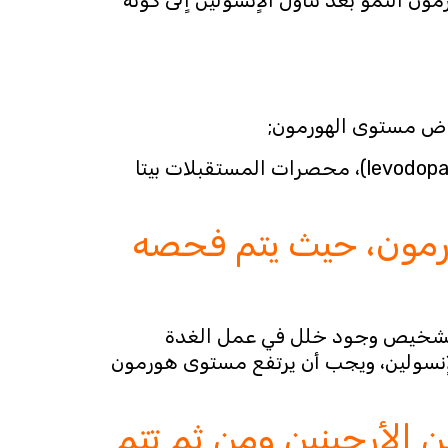
بينما تقوم حبوب منع الحمل وخاصة الاٍستروجين، الاٍنسولين، الجلوكاجون (glucagon)، ليفودوبا (levodopa)، محصرات المستقبلات بيتا
رمون، حيث يتم فحصه
 لتشخيص وجود خلل في عمل الغدة
 حيث يتم حقن وحدة واحدة من الاٍنسولين، ويجب أن يرتفع مستوى هورمون
ينين (arginine test): يتم حقن الأرجينين ومن ثم تتم