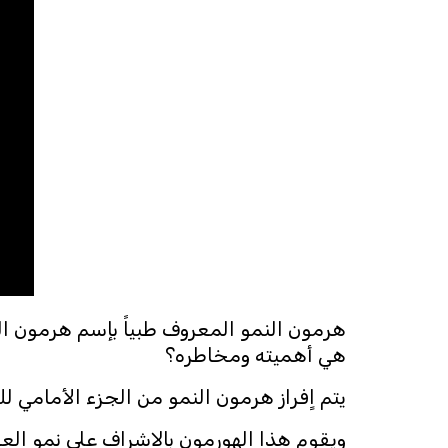
هي أهميته ومخاطره؟
يتم اٍفراز هرمون النمو من الجزء الأمامي للغدة الن
ويقوم هذا الهورمون بالاٍشراف على نمو الع