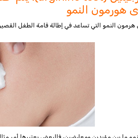
وى هورمون النمو
رمون النمو التي تساعد في إطالة قامة الطفل القصي
 ما بين مؤيدين ومعارضين، فالبعض يعتبرها أمر مثا