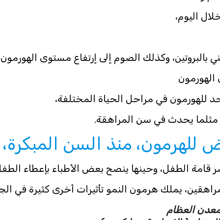
لال اليوم،
 بالبروتين، وكذلك الصوم اٍلى اٍرتفاع مستوى الهورمون،
 الهورمون
د للهورمون في مراحل الحياة المختلفة،
مثلما يحدث في سن المراهقة.
لهرمون، منذ السن المبكرة، اٍ
قامة الطفل، وحينها ينصح بعض الأطباء بإعطاء الطفل
لمراهقين، يملك هرمون النمو تأثيرات أخرى كثيرة في الج
تمعدن العظام