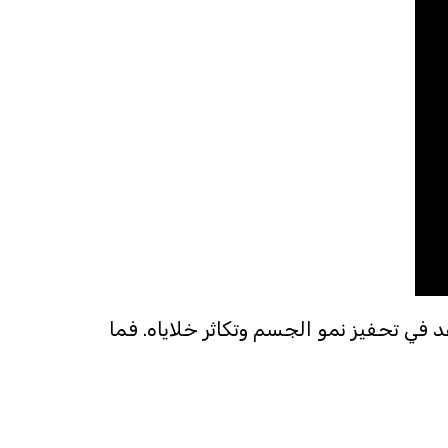
Somatro عبارة عن هرمون بروتيني يساعد في تحفيز نمو الجسم وتكاثر خلاياه. فما