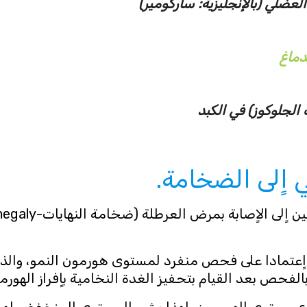
ضلي (بالإنجليزية: ساركومير)‏
دماغ
الجلوكوز)‏ في الكبد
 اٍلى الضخامة.
اٍعتمادا على فحص منفرد لمستوى هورمون النمو، والذ
الفحص بعد القيام بتحفيز الغدة النخامية باٍفراز الهورمو
تفاع مستوى الهورمون، لهذا يشير المستوى المنخفض لهرمو