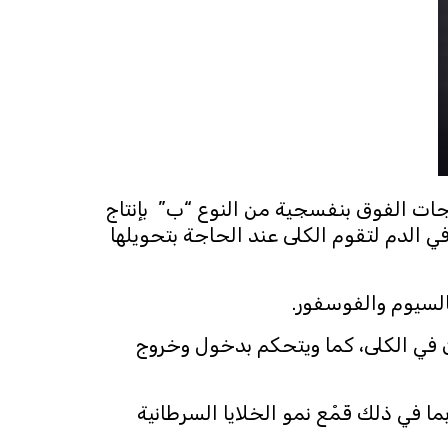
وجات الفوق بنفسجية من النوع “ب” بإنتاج
ة, ثم ينقل إلى الكبد ليقوم بتحويله إلى صورة مفعلة جزئيا (د2) و يطلق في الدم لتقوم الكلى عند الحاجة بتحويلها
لسيوم والفوسفور.
ن في الكلى، كما ويتحكم بدخول وخروج
بما في ذلك قَمْع نمو الخلايا السرطانية