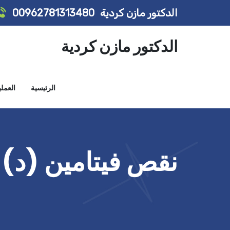
الدكتور مازن كردية
00962781313480
الدكتور مازن كردية
الرئيسية
العمل
نقص فيتامين (د) Vitamin D Deficiency