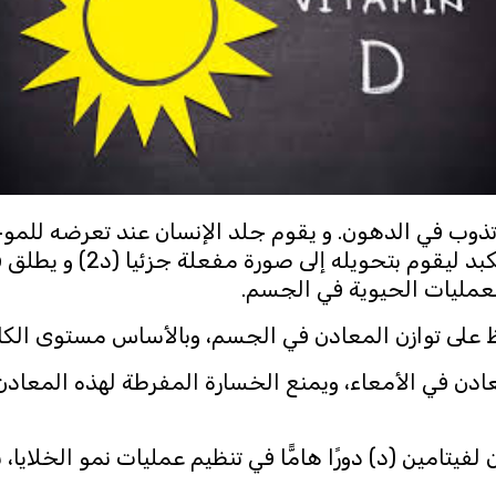
تي تذوب في الدهون. و يقوم جلد الإنسان عند تعرضه للم
فيتامين (د) بصورته الخامل
ظ على توازن المعادن في الجسم، وبالأساس مستوى الكا
ادن في الأمعاء، ويمنع الخسارة المفرطة لهذه المعاد
لفيتامين (د) دورًا هامًّا في تنظيم عمليات نمو الخلايا، 