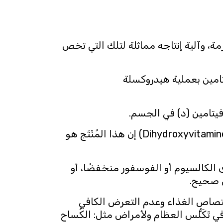
مة، وآلية إنتاجه مماثلة لتلك التي تخص
يتامين بعملية هيدروكسلة
فيتامين (د) في الجسم.
تتم في الكُلى عملية هيدروكسلة إضافية للحصول على ثنائي هيدروكسي الفيتامين Dihydroxyvitamine D 1,25) D 1,25) إن هذا المُنْتَج هو
لة يكون فيها مستوى الكالسيوم أو الفوسفور منخفضًا، أو
س صحيح.
امتصاص الغذاء وعدم التعرض الكافي
َكَلُّس العظام ولأمراض مثل: الكُساح