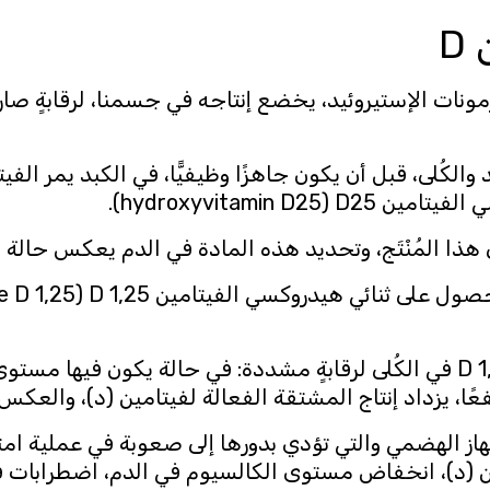
D
ونات الإستيروئيد، يخضع إنتاجه في جسمنا، لرقابةٍ صار
الكُلى، قبل أن يكون جاهزًا وظيفيًّا، في الكبد يمر الف
 هذا المُنْتَج، وتحديد هذه المادة في الدم يعكس حالة 
يخضع إنتاج ثنائي هيدروكسي الفيتامين 1,25 D في الكُلى لرقابةٍ مشددة: في حا
ًا، يزداد إنتاج المشتقة الفعالة لفيتامين (د)، والعك
جهاز الهضمي والتي تؤدي بدورها إلى صعوبة في عملية 
(د)، انخفاض مستوى الكالسيوم في الدم، اضطرابات في ت