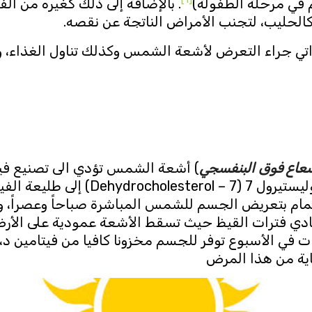
 في مرحلة الطفولة)
. بالإضافة إلى ذلك كغيره من الف
، كالحليب، لتجنب الأمراض الناتجة عن نقصه.
اتي جراء التعرض لأشعة الشمس وكذلك تناول الغذاء، و
إشعاع فوق البنفسجي
) أشعة الشمس تؤدي الى تصنيع فيت
لى فيتامين Vitamin D3) D3). الاهتمام بتعريض الجسم للشمس المباشرة صباح
ادي فترات القيظ حيث تسقط الأشعة عمودية على الأرض
15 دقيقة ولثلاث مرات في الأسبوع توفر للجسم مخزونا كافيا من فيتا
اية من هذا المرض