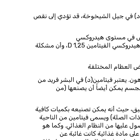
 (د) في جيل الشيخوخة، قد تؤدي إلى نقص
فاض في مستوى هيدروكسي
الفيتامين hydroxyvitamin D25) D25) في الدم؛ والفشل الكُلوي يؤدي لاضطرابات في إنتاج ثنائي هيدروكسي الفيتامين 1,25 D، وأن مشكلة
اض العظام المختلفة
 في الدهون. يعتبر فيتامين(د) في البشر فريد من
الجسم يمكن أيضاً أن يصنعها (من
دقيق، حيث أنه يمكن تصنيعه بكميات كافية
 ذات الصلة) ويسمى فيتامين من الناحية
ل عليها من النظام الغذائي. وكما هو
لى مادة غذائية كانت غائبة عن