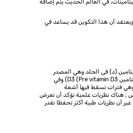
يتامينات، في العالم الحديث يتم إضافة
يعتقد أن هذا التكوين قد يساعد في
امين (د) فى الجلد وهي المصدر
الرئيسي:( إذ تتحول المادة الخام دِيهيدروكوليستيرول 7 (7 – Dehydrocholesterol) إلى طليعة الفيتامين Pre vitamin D3) D3) وفي
اً وعصراً، وهي فترات تسقط فيها أشعة
 , هناك نظريات علمية تؤكد أن تعرض
مين د، غير أن نظريات طبية أكثر تحفظا تقدر