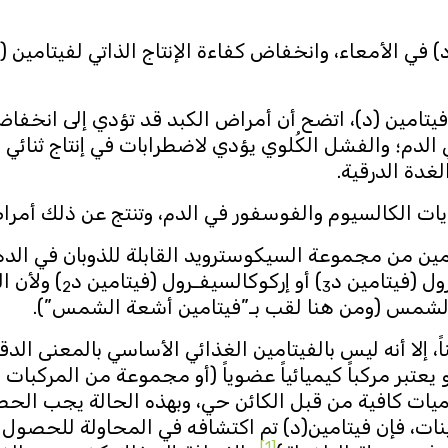
في الأمعاء، وانخفاض كفاءة الإنتاج الذاتي لفيتامين
فيتامين (د)، اتضح أن أمراض الكبد قد تؤدي إلى انخ
غدة الدرقية.
ات الكالسيوم والفوسفور في الدم، وتنتج عن ذلك أمر
ة: Vitamin D) هو فيتامين من مجموعة السيكوسترويد القابلة للذوبان
ول (فيتامين د
) أو إركوكالسيفـرول (فيتامين د
) ولأن 
2
3
الشمس (ومن هنا لقب بـ”فيتامين أشعة الشمس”).
ً، إلا أنه ليس بالفيتامين الغذائي الأساسي بالمعنى ال
تبر مركباً كيميائياً عضوياً (أو مجموعة من المركبات
يات كافية من قبل الكائن حي، وبهذه الحالة يجب الحصو
نات، فإن فيتامين(د) تم اكتشافه في المحاولة للحصول ع
[1]