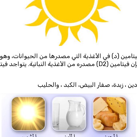
إنتاجه في أجسامنا. من ناحيةٍ أخرى، فإن فيتامين (D2) مصدره من ال
 ، زبدة، صفار البيض، الكبد ، والحليب