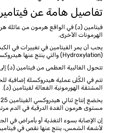
تفاصيل هامة عن فيتامين 
فيتامين (د) في الواقع هرمون من عائلة هرم
الهرمونات الأخرى.
يجب أن يمر الفيتامين في تغييرات في الكبد و
(Hydroxylation) والتي ينتج عنها هيدروكسي الفيتامين hydroxyvitamin D25) D25).
تتحول الغالبية العظمى من فيتامين (د) إلى
المشتقة الهورمونية الفعالة لفيتامين (د).
مستوى هرمون الغدة الدرقية في الدم مرتفع
إن الإصابة بسوء التغذية أو بأمراض في ال
لأشعة الشمس، ينتج عنها نقص في فيتامين 