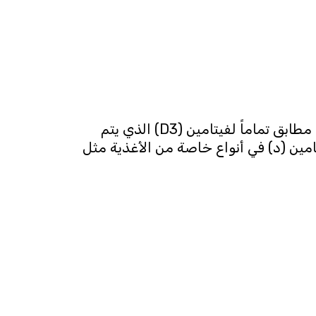
يتواجد فيتامين (د) في الأغذية التي مصدرها من الحيوانات، وهو مطابق تماماً لفيتامين (D3) الذي يتم
أغذية النباتية. يتواجد فيتامين (د) في أنواع خاصة من الأغذية مثل