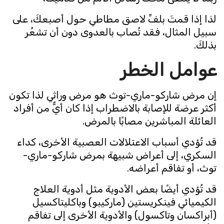
لذا إذا قمتَ بلفِّ لاصق مطاطي حول أصبعكَ، على
سبيل المثال، فقد تُصاب بالعدوى دون أن تشعُر
بذلكَ.
عوامل الخطر
إن مرض شاركو-ماري-توث هو مرض وراثي لذا تكون
أكثر عرضة للإصابة بالاضطراب إذا كان أيٌّ من أفراد
العائلة المباشرين مصابًا بالمرض.
قد تُؤدي أسباب الاعتلالات العصبية الأخرى، كداء
السكري، إلى أعراض شبيهة بمرض شاركو-ماري-
توث، أو تفاقم أعراضه.
قد تُؤدي أيضًا بعض الأدوية مثل أدوية العلاج
الكيميائي فينكريستين (ماركيبو) وباكليتاكسيل
(أبراكسان وتاكسول) والأدوية الأخرى إلى تفاقم