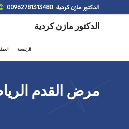
الدكتور مازن كردية
00962781313480
الدكتور مازن كردية
الرئيسية
العمل
مرض القدم الرياضية es Foot