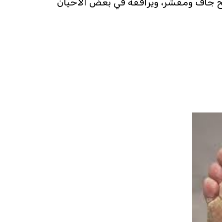
ح جاف ومقشر، ويرافقه في بعض الأحيان