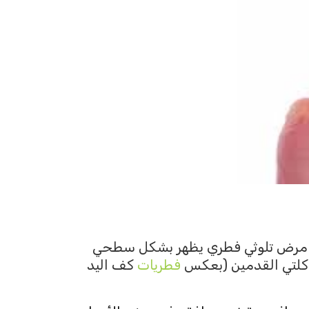
 الذي يسمى سَعفة القدم (Tinea Pedis) أو “قدم الرياضي” (Athletes Foot)، هو مرض تلوثي فطري يظهر بشكل سطحي
 كلتي القدمين (بعكس
فطريات
كف اليد