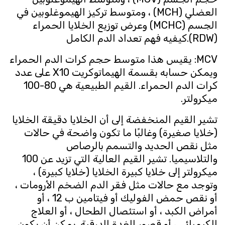
العضلي (MCH) ، ومتوسط ​​تركيز الهيموغلوبين في
الجسم (MCHC) وعرض توزيع الخلايا الحمراء
(RDW).كيفيه فهم تعداد الدم الكامل
MCV: يقيس هذا متوسط ​​حجم كرات الدم الحمراء
ويمكن حسابه بقسمة الهيماتوكريت X10 على عدد
كرات الدم الحمراء. القيم الطبيعية هي 80-100
ميكرولتر.
تشير القيم المنخفضة إلى أن الخلايا دقيقة الخلايا
(خلايا صغيرة) وغالبًا ما تكون واضحة في حالات
مثل نقص الحديد والتسمم بالرصاص
والتلاسيميا. تشير القيم العالية التي تزيد عن 100
ميكرولتر إلى خلايا كبيرة الخلايا (خلايا كبيرة) ،
وتوجد مع حالات مثل فقر الدم الضخم الأرومات ،
أو نقص حمض الفوليك أو فيتامين ب 12 ، أو
أمراض الكبد ، أو استئصال الطحال ، أو العلاج
الكيميائي ، أو قصور الغدة الدرقية. يمكن أن يكون