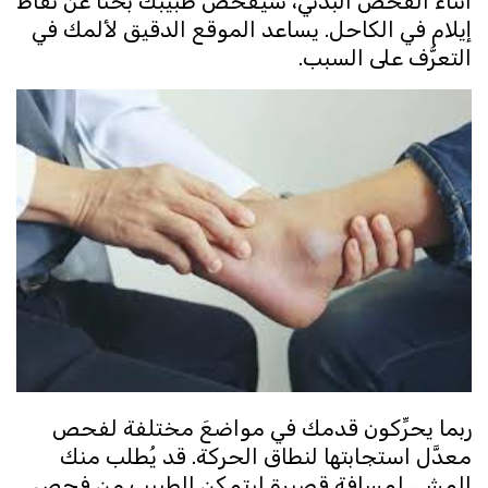
أثناء الفحص البدني، سيفحص طبيبك بحثًا عن نقاط
إيلام في الكاحل. يساعد الموقع الدقيق لألمك في
التعرُّف على السبب.
ربما يحرِّكون قدمك في مواضعَ مختلفة لفحص
معدَّل استجابتها لنطاق الحركة. قد يُطلب منك
المشي لمسافةٍ قصيرة ليتمكن الطبيب من فحص