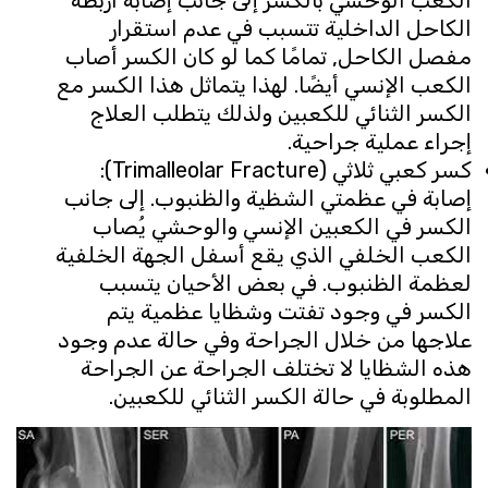
الكعب الوحشي بالكسر إلى جانب إصابة أربطة
الكاحل الداخلية تتسبب في عدم استقرار
مفصل الكاحل, تمامًا كما لو كان الكسر أصاب
الكعب الإنسي أيضًا. لهذا يتماثل هذا الكسر مع
الكسر الثنائي للكعبين ولذلك يتطلب العلاج
إجراء عملية جراحية.
كسر كعبي ثلاثي (Trimalleolar Fracture):
إصابة في عظمتي الشظية والظنبوب. إلى جانب
الكسر في الكعبين الإنسي والوحشي يُصاب
الكعب الخلفي الذي يقع أسفل الجهة الخلفية
لعظمة الظنبوب. في بعض الأحيان يتسبب
الكسر في وجود تفتت وشظايا عظمية يتم
علاجها من خلال الجراحة وفي حالة عدم وجود
هذه الشظايا لا تختلف الجراحة عن الجراحة
المطلوبة في حالة الكسر الثنائي للكعبين.