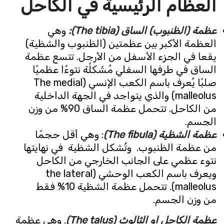
العظام الرئيسية في الكاحل
عظمة (الظنبوب) الساق (The tibia):
وهي
العظمة الأكبر بين عظمتين (الظنبوب والشظية)
يقعا في الجزء الأسفل من الأرجل. تتسع عظمة
الساق في طرفها السفلي مُشَكلًة نتوءًا عظميًا
صلبًا يُعرف باسم الكعب الإنسي (The medial
malleolus) والذي يتواجد في الجهة الداخلية
من الكاحل. تتحمل عظمة الساق 90% من وزن
الجسم.
عظمة الشظية (The fibula)
: وهي أقل حجمًا
من عظمة الظنبوب. وتُشكل الشظية في نهايتها
نتوء عظمي على الجانب الخارجي من الكاحل
ويعرف باسم الكعب الوحشي (the lateral
malleolus). تتحمل عظمة الشظية 10% فقط
من وزن الجسم.
عظمة الكاحل او الثالوث (The talus)
. وهي عظمة