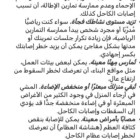
الإحماء وعدم ممارسة تمارين الإطالة، أن تسبب
إصابات الكاحل كذلك.
تزيد مستوى نشاطك فجأة.
سواء كنت رياضيًّا
مُدرَّبًا أو مجرد شخص يبدأ ممارسة التمارين
الرياضية، فإن زيادة تكرار جلسات تمرينك أو
مدتها بشكل مفاجئ يمكن أن يزيد خطر إصابتك
بكسر إجهادي.
تُمارس مِهنًا معينة.
يمكن لبعض بيئات العمل،
مثل مواقع البناء، أن تعرضك لخطر السقوط من
ارتفاع عالٍ.
تُبقي منزلك مبعثرًا أو منخفض الإضاءة
.
المشي
في أرجاء المنزل في وجود الكثير من الأغراض
المبعثَرة أو في إضاءة منخفضة جدًّا قد يؤدي
إلى السقطات وإصابات الكاحل.
مصابًا بأمراض معينة.
يمكن للإصابة بنقص
كثافة العظم (هشاشة العظام) أن تعرضك
لخطر إصابات عظام الكاحل.