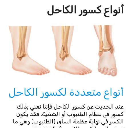
أنواع كسور الكاحل
أنواع متعددة لكسور الكاحل
عند الحديث عن كسور الكاحل فإننا نعني بذلك
كسور في عظام الظنبوب أو الشظية. فقد يكون
الكسر في نهاية عظمة الساق (الظنبوب) وهي ما