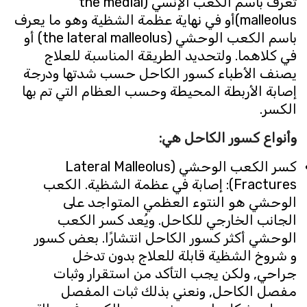
تعرف باسم الكعب الإنسي (the medial
malleolus)أو في نهاية عظمة الشظية وهو ما يعرف
باسم الكعب الوحشي (the lateral malleolus) أو
في كلاهما. ولتحديد الطريقة المناسبة للعلاج
يصنف الأطباء كسور الكاحل حسب شدتها ودرجة
إصابة الأربطة المحيطة وحسب العظام التي تم بها
الكسر.
وأنواع كسور الكاحل هي
:
كسر الكعب الوحشي (Lateral Malleolus
Fractures): إصابة في عظمة الشظية. الكعب
الوحشي هو النتوء العظمي المتواجد على
الجانب الخارجي للكاحل. ويُعد كسر الكعب
الوحشي أكثر كسور الكاحل انتشارًا. بعض كسور
و شروخ الشظية قابلة للعلاج بدون تدخل
جراحي, ولكن يجب التأكد من استقرار وثبات
مفصل الكاحل, ونعني بذلك ثبات المفصل