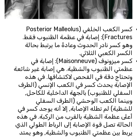
كسر الكعب الخلفي (Posterior Malleolus
Fractures): إصابة في عظمة الظنبوب فقط.
وهو كسر نادر الحدوث وعادةً ما يرتبط بحالة
الكسر الكعبي الثلاثي.
كسر ميزونوف (Maisonneuve): إصابة في
عظمتي الظنبوب والشظية. هي إصابة غير شائعة
وتحتاج دقة في الفحص لاكتشافها. في هذه
الإصابة يحدث كسر في الكعب الإنسي (الطرف
السفلي للظنبوب) بالجهة الداخلية للكاحل,
وبينما الكعب الوحشي (الطرف السفلي
للشظية) لم تطله الإصابة, إلا أنه يوجد كسر في
أعلى عظمة الشظية بالقرب من الركبة. في هذه
الحالة تصل قوة الإصابة إلى الرباط الطولي الذي
يربط بين عظمتي الظنبوب والشظية, وهو يمتد