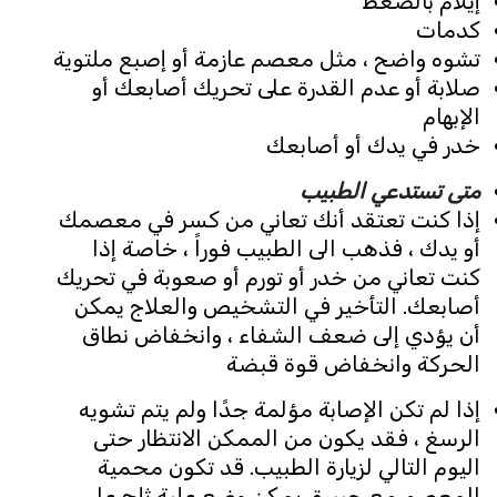
إيلام بالضغط
كدمات
تشوه واضح ، مثل معصم عازمة أو إصبع ملتوية
صلابة أو عدم القدرة على تحريك أصابعك أو
الإبهام
خدر في يدك أو أصابعك
متى تستدعي الطبيب
إذا كنت تعتقد أنك تعاني من كسر في معصمك
أو يدك ، فذهب الى الطبيب فوراً ، خاصة إذا
كنت تعاني من خدر أو تورم أو صعوبة في تحريك
أصابعك. التأخير في التشخيص والعلاج يمكن
أن يؤدي إلى ضعف الشفاء ، وانخفاض نطاق
الحركة وانخفاض قوة قبضة
إذا لم تكن الإصابة مؤلمة جدًا ولم يتم تشويه
الرسغ ، فقد يكون من الممكن الانتظار حتى
اليوم التالي لزيارة الطبيب. قد تكون محمية
المعصم مع جبيرة. يمكن وضع علبة ثلج على