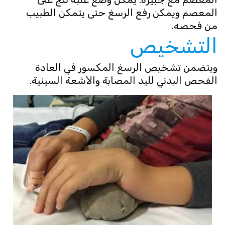
المعصم ويمكن رفع الرسغ حتى يتمكن الطبيب
من فحصه.
التشخيص
ويتضمن تشخيص الرسغ المكسور في العادة
الفحص البدني لليد المصابة والأشعة السينية.