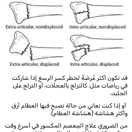
قد تكون أكثر عُرضَةً لخطر كسر الرسغ إذا شاركت
في رياضات مثل: كالتزلج بالعجلات، أو التزلج على
الجليد،
أو إذا كنت تعاني من حالة تصبح فيها العظام أرق
وأكثر هشاشة (هشاشة العظام).
من الضروري علاج المِعصم المكسور في أسرع وقت