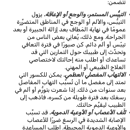
تتضمن:
التيبُّس المستمر، والوجع أو الإعاقة.
يزول
التيبُّس، والألم أو الوجع في المناطق المتضرِّرة
عمومًا في نهاية المَطاف بعد إزالة الجبيرة أو بعد
الجراحة. ومع ذلك، يُعانِي بعض الناس من
تيبّس أو ألم دائم. كن صبورًا في فترة التعافي
وتحدَّث إلى طبيبك حول التمارين التي قد
تساعدك أو اطلب منه إحالتك لاختصاصي
العلاج الطبيعي أو المهني.
الالتهاب المفصلي العظمي.
يمكن للكسور التي
تمتد إلى مفصل ما أن تُسبِّب التهاب المفاصل
بعد سنوات من ذلك. إذا شعرت بتورُّم أو ألم في
رسغك بعد فترة طويلة من كسره، فاذهب إلى
الطبيب ليقيِّم حالتك.
تَلَف الأعصاب أو الأوعية الدموية.
قد تسبِّب
الإصابة الشديدة في الرسغ ضررًا للأعصاب
والأوعية الدموية المحيطة. اطلب المساعدة