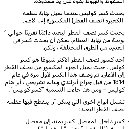
السقوط والهبوط بقوة على يد ممدودة.
يحدث كسر كوليس عندما تميل نهاية عظمه
الكعبره (نصف القطر) المكسورة إلى الأعلى.
يحدث كسر نصف القطر البعيد دائمًا تقريبًا حوالي 1
بوصة من نهاية العظام. يمكن أن يحدث كسر في
العديد من الطرق المختلفة ، ولكن.
أحد كسور نصف القطر الأكثر شيوعًا هو كسر
كولس ، حيث يميل الجزء المكسور من نصف القطر
إلى الأعلى. تم وصف هذا الكسر لأول مرة في عام
1814 من قبل جراح أيرلندي وعالم تشريحي ، أبراهام
كوليس – ومن هنا جاءت التسمية “كسر كوليس”.
تشمل انواع اخرى التي يمكن أن ينقطع فيها عظمه
نصف القطر البعيد:
كسر داخل المفصل. كسر يمتد إلى مفصل
الرسغ. (“المفصل” يعني “المفصل”.)