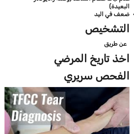
البعيدة)
ضعف في اليد
التشخيص
عن طريق
اخذ تاريخ المرضي
الفحص سريري