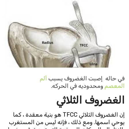
في حاله إصبت الغضروف يسبب
ألم
المعصم
ومحدوديه في الحركه.
الغضروف الثلاثي
إن الغضروف الثلاثي TFCC هو بنية معقدة ، كما
يوحي اسمها. ومع ذلك ، فإنه ليس من المستغرب