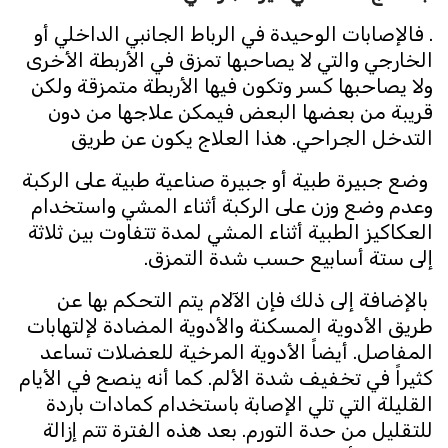
. فالإصابات الوحيدة في الرباط الجانبي الداخلي أو
الخارجي والتي لا يصاحبها تمزق في الأربطة الأخرى
ولا يصاحبها كسر وتكون فيها الأربطة متمزقة ولكن
قريبة من بعضها البعض فيمكن علاجها من دون
التدخل الجراحي. هذا العلاج يكون عن طريق
وضع جبيرة طبية أو جبيرة صناعية طبية على الركبة
وعدم وضع وزن على الركبة أثناء المشي واستخدام
العكاكيز الطبية أثناء المشي لمدة تتفاوت بين ثلاثة
إلى ستة أسابيع حسب شدة التمزق.
بالإضافة إلى ذلك فإن الآلام يتم التحكم بها عن
طريق الأدوية المسكنة والأدوية المضادة لإلتهابات
المفاصل. أيضاً الأدوية المرخية للعضلات تساعد
كثيراً في تخفيف شدة الألم. كما أنه ينصح في الأيام
القليلة التي تلي الإصابة باستخدام كمادات باردة
للتقليل من حدة التورم. بعد هذه الفترة تتم إزالة