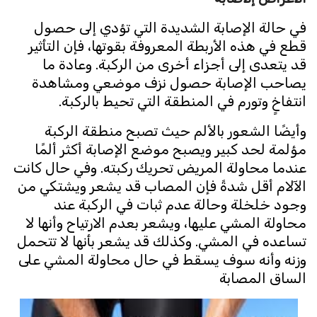
في حالة الإصابة الشديدة التي تؤدي إلى حصول
قطع في هذه الأربطة المعروفة بقوتها، فإن التأثير
قد يتعدى إلى أجزاء أخرى من الركبة. وعادة ما
يصاحب الإصابة حصول نزف موضعي ومشاهدة
انتفاخٍ وتورم في المنطقة التي تحيط بالركبة.
وأيضًا الشعور بالألم حيث تصبح منطقة الركبة
مؤلمة لحد كبير ويصبح موضع الإصابة أكثر ألمًا
عندما محاولة المريض تحريك ركبته. وفي حال كانت
الآلام أقل شدةً فإن المصاب قد يشعر ويشتكي من
وجود خلخلة وحالة عدم ثبات في الركبة عند
محاولة المشي عليها، ويشعر بعدم الارتياح وأنها لا
تساعده في المشي. وكذلك قد يشعر بأنها لا تتحمل
وزنه وأنه سوف يسقط في حال محاولة المشي على
الساق المصابة