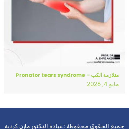
متلازمة الكب – Pronator tears syndrome
مايو 4, 2026
جميع الحقوق محفوظة : عيادة الدكتور مازن كرديه