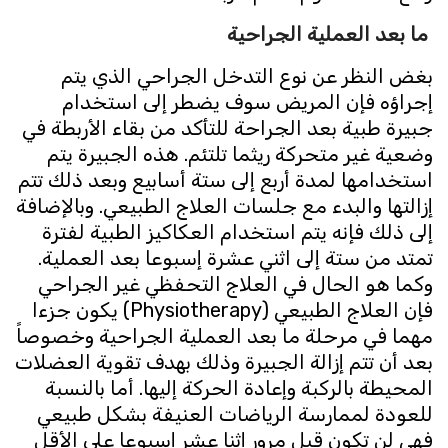
ما بعد العملية الجراحية
بغض النظر عن نوع التدخل الجراحي الذي يتم
إجراؤه فإن المريض سوف يضطر إلى استخدام
جبيرة طبية بعد الجراحة للتأكد من بقاء الأربطة في
وضعية غير متحركة ريثما تلتئم. هذه الجبيرة يتم
استخدامها لمدة أربع إلى ستة أسابيع وبعد ذلك تتم
إزالتها والبدء مع جلسات العلاج الطبيعي. وبالإضافة
إلى ذلك فإنه يتم استخدام العكاكيز الطبية لفترة
تمتد من ستة إلى اثني عشرة إسبوعا بعد العملية.
وكما هو الحال في العلاج التحفظي غير الجراحي
فإن العلاج الطبيعي (Physiotherapy) يكون جزءا
مهما في مرحلة ما بعد العملية الجراحية وخصوصاً
بعد أن تتم إزالة الجبيرة وذلك بهدف تقوية العضلات
المحيطة بالركبة وإعادة الحركة إليها. أما بالنسبة
للعودة لممارسة الرياضات العنيفة بشكل طبيعي
فهي لن تكون قبل مرور إثنا عشر إسبوعا على الأقل