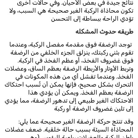
نتائج جيدة في بعض الأحيان. وفي حالات أخرى
تكون محاذاة الركبة الغير صحيحة هي السبب، ولا
تؤدي الراحة ببساطة إلى التحسن
طريقه حدوث المشكله
توجد الرضفة فوق مقدمة مفصل الركبة، وعندما
تقوم بثني ركبتك، ينزلق الجزء الخلفي من الرضفة
فوق غضروف الفخذ، أو عظم الفخذ في الركبة.
وتربط الأوتار والأربطة الرضفة بعظم الساق، وعضلات
الفخذ. وعندما تفشل أي من هذه المكونات في
التحرك بشكل صحيح، فإنها يمكن أن تُسبب احتكاك
الرضفة بعظم الفخذ. ويمكن أن يؤدي هذا
الاحتكاك الغير طبيعي إلى تدهور الرضفة، مما يؤدي
إلى تلين غضروف الرضفة أو ركبة
وقد تنتج حركة الرضفة الغير صحيحة عما يلي:
المحاذاة السيئة بسبب حالة خلقية. ضعف عضلات
باطن الركبة والعضلات رباعية الرؤوس (وهي