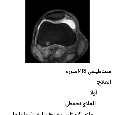
مغناطيسي MRIصوره
العلاج:
اولا
العلاج تحفظي
علاج آلام تلين غضروف الرضفة غالبا ما