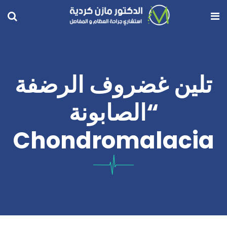
تلين غضروف الرضفة
“الصابونة
Chondromalacia