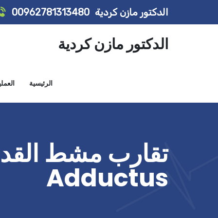
الدكتور مازن كردية
00962781313480
الدكتور مازن كردية
الرئيسية
العمل
Adductus