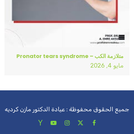
متلازمة الكب – Pronator tears syndrome
مايو 4, 2026
جميع الحقوق محفوظة : عيادة الدكتور مازن كرديه