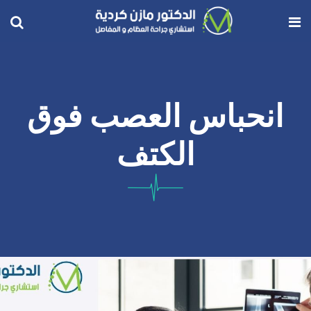
انحباس العصب فوق
الكتف