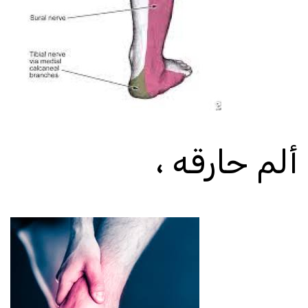
ألم حارق
ه
،