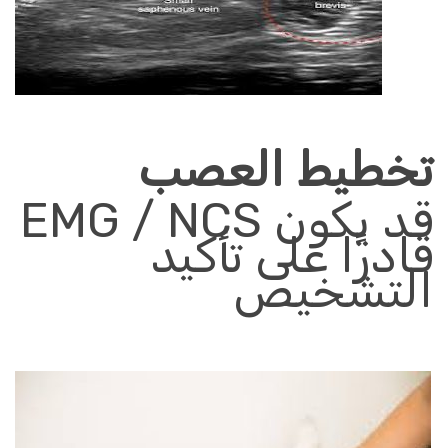
تخطيط العصب
قد يكون
EMG / NCS
قادرًا على تأكيد
التشخيص