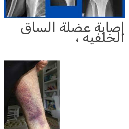
إصابة عضلة
الساق
الخلفيه
،