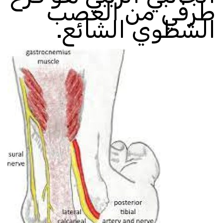
طرفي من العصب
الشظوي الشائع
.