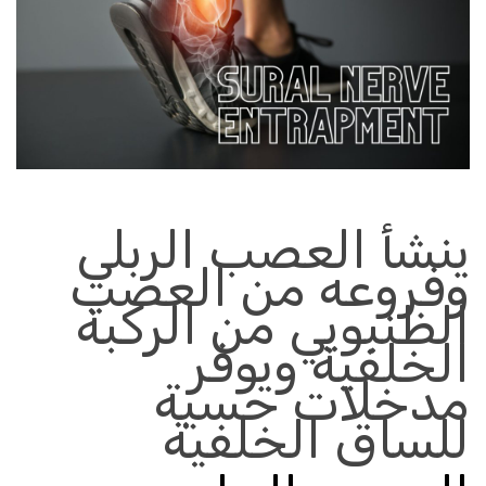
ينشأ العصب الربلي
وفروعه من العصب
الظنبوبي من الركبة
الخلفية ويوفر
مدخلات حسية
للساق الخلفية