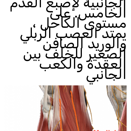
الجانبية لإصبع القدم
الخامس
.
على
مستوى الكاحل ،
يمتد العصب الربلي
والوريد الصافن
الصغير للخلف بين
العقدة والكعب
الجانبي