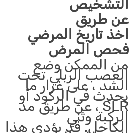
ال
تشخ
ي
ص
عن طريق
اخذ تاريخ المرضي
فحص المرض
من الممكن وضع
العصب الربلي تحت
الشد ، على غرار ما
يحدث في الركود أو
SLR
، عن طريق مد
الركبة وثني
الكاحل
.
قد يؤدي هذا