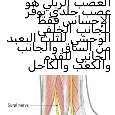
العصب الربلي هو
عصب جلدي يوفر
الإحساس فقط
للجانب الخلفي
الوحشي للثلث البعيد
من الساق والجانب
الجانبي للقدم
والكعب والكاحل