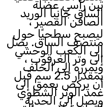
بين رأسي عضلة
الساق جانباً الوريد
الصافن القصير ،
ليصبح سطحيًا حول
منتصف الساق
.
يصل
إلى الكعب الوحشي
إلى وتر العرقوب ،
ويمرره إلى الخلف
بمقدار 2.5 سم قبل
أن يركض بعمق إلى
غمد الوتر الشظوي
ويصل إلى الحدبة