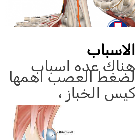
الاسباب
هناك عده اسباب
لضغط العصب
اهمها
كيس الخباز ،