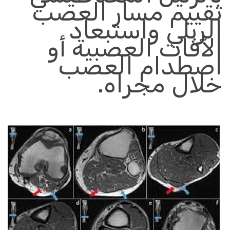
تقييم مسار العصب
الربلي واستبعاد
الآفات العصبية أو
اصطدام العصب
خلال مجراه
.