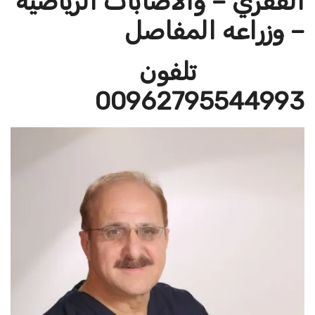
الفقري – والاصابات الرياضيه
– وزراعه المفاصل
تلفون
00962795544993