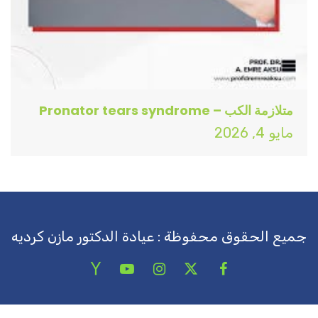
متلازمة الكب – Pronator tears syndrome
مايو 4, 2026
جميع الحقوق محفوظة : عيادة الدكتور مازن كرديه