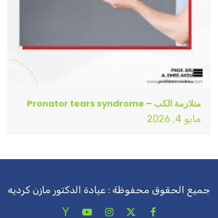
متلازمة الكب – Pronator tears syndrome
مايو 4, 2026
جميع الحقوق محفوظة : عيادة الدكتور مازن كرديه