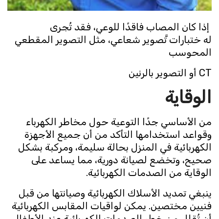
إذا كان المصاب فاقدًا للوعي، فقد تُجرى
له ختبارات تَّصوير شعاعي، مثل التصوير المقطعي
المحوسب
CT أو التصوير بالرنين
الوقاية
من الأساسي جدًا التوعية حول مخاطر الكهرباء
وقواعد استخدامها التأكد من أن جميع الأجهزة
الكهربائية في المنزل بحالة سليمة، ومركبة بشكل
صحيح، وتخضع لصيانة دورية، مما يساعد على
الوقاية من الصدمات الكهربائية.
ينبغي تمديد الأسلاك الكهربائية وصيانتها من قبل
فنيين مختصين. يمكن لواقيات المقابس الكهربائية
أن تُقلل من خطر الصدمات الكهربائية عند الأطفال