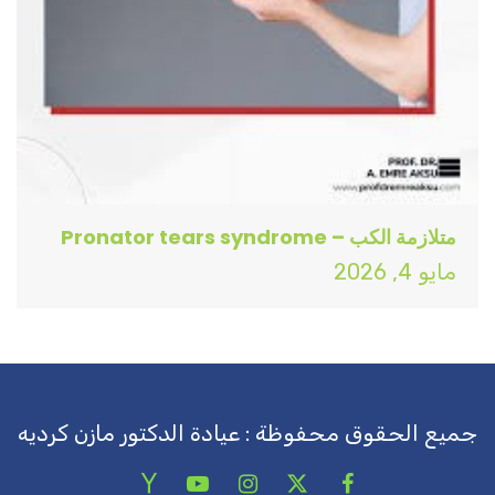
متلازمة الكب – Pronator tears syndrome
مايو 4, 2026
جميع الحقوق محفوظة : عيادة الدكتور مازن كرديه