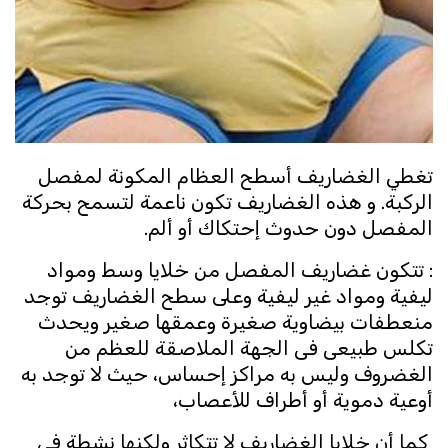
تغطي الغضاريف أسطح العظام المكونة لمفصل
الركبة. و هذه الغضاريف تكون ناعمة لتسمح بحركة
المفصل دون حدوث إحتكاك أو ألم.
: تتكون غضاريف المفصل من خلايا وسط ومواد
ليفية ومواد غير ليفية وعلى سطح الغضاريف توجد
منعطفات بيضاوية صغيرة وعمقها صغير ويحدث
تكلس طبيعى فى الجهة الملاصقة للعظم من
الغضروف وليس به مراكز إحساس، حيث لا توجد به
أوعية دموية أو أطراف للأعصاب،
كما أن خلايا الغضاريف لا تتكاثر ولكنها نشطة فى