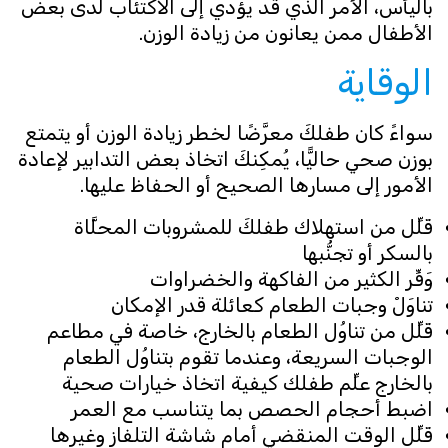
باليأس، الأمر الذي قد يؤدي إلى الاكتئاب لدى بعض
الأطفال ممن يعانون من زيادة الوزن.
الوقاية
سواءً كان طفلكَ معرَّضًا لخطر زيادة الوزن أو يتمتع
بوزن صحي حاليًّا، يُمكِنكَ اتخاذ بعض التدابير لإعادة
الأمور إلى مسارها الصحيح أو الحفاظ عليها.
قَلِّل من استهلاك طفلكَ للمشروبات المحلَّاة
بالسكر أو تجنُّبها
وَفِّر الكثير من الفاكهة والخضراوات
تناوَلْ وجبات الطعام كعائلة قدر الإمكان
قَلِّل من تناوُل الطعام بالخارج، خاصة في مطاعم
الوجبات السريعة، وعندما تقوم بتناوُل الطعام
بالخارج علِّم طفلك كيفية اتخاذ خيارات صحية
اضبط أحجام الحصص بما يتناسب مع العمر
قَلِّل الوقت المنقضي أمام شاشة التلفاز وغيرها