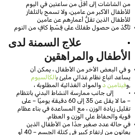
من الشاشات إلى أقل من ساعتين في اليوم
للأطفال الأكبر من عامين، ولا تسمح بالتلفاز
للأطفال الذين تقلُّ أعمارهم عن عامين
تَأَكَّدْ من حصول طفلكَ على قِسْطٍ كافٍ من النوم
·
علاج السمنة لدى
الأطفال والمراهقين
و في البعض الأخر من الأطفال ، يمكن أن
يساعد اتباع نظام غذائي مليئ ب
الكالسيوم
,و
فيتامين د
والمواد الغذائية المطلوبة ،
· إلى جانب ممارسة النشاط البدني بانتظام
– ما لا يقل عن 35 إلى 60 دقيقة يوميًا – على
تقليل زيادة الوزن ، مع المساعدة في بناء عظام
قوية والحفاظ علي الوزن و العظام.
في حالة عدد صغير جدًا من الأطفال الذين
يعانون من ارتفاع كبير في كتلة الجسم – 40 أو