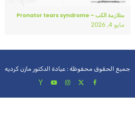
متلازمة الكب – Pronator tears syndrome
مايو 4, 2026
جميع الحقوق محفوظة : عيادة الدكتور مازن كرديه