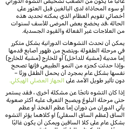
غالبًا ما يكون من الصعب تشخيص التشوه الدوراني
أو سوء المحاذاة لدى البالغين قبل العثور على
أخصائي تقويم العظام الذي يمكنه تحديد هذه
الحالة ،قد يخضع بعض المرضى للأسف لسنوات
من العلاجات غير الفعالة والقيود الجسدية.
يمكن أن تحدث التشوهات الدورانية بشكل متكرر
في مرحلة الطفولة ،ويتضح من ظهور أصابع قدمها
إما مدببة (مشية للداخل) أو للخارج (مشية للخارج)
،وإذا حدثت كجزء من النمو الطبيعي فإنها تصحح
نفسها بشكل عام بمجرد أن يحمل الطفل وزنًا –
دون تأثير طويل الأمد على
الجهاز العضلي الهيكلي.
إذا كان التشوه ناتجًا عن مشكلة أخرى ، فقد يستمر
حتى مرحلة البلوغ ويصبح التعرف عليه أكثر صعوبة
يأتي الدوران من دوران إما عظم الفخذ أو عظم
الساق (عظم الساق السفلي) او كلاهما يؤثر التشوه
بشكل عام على كلا الساقين ويمكن أن يكون غالبًا