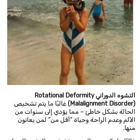
التشوه الدوراني Rotational Deformity
(Malalignment Disorder)
غالبًا ما يتم تشخيص
الحالة بشكل خاطئ – مما يؤدي إلى سنوات من
الألم وعدم الراحة وحياة “أقل من” لمن يعانون
منها.