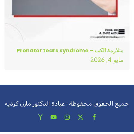
متلازمة الكب – Pronator tears syndrome
مايو 4, 2026
جميع الحقوق محفوظة : عيادة الدكتور مازن كرديه